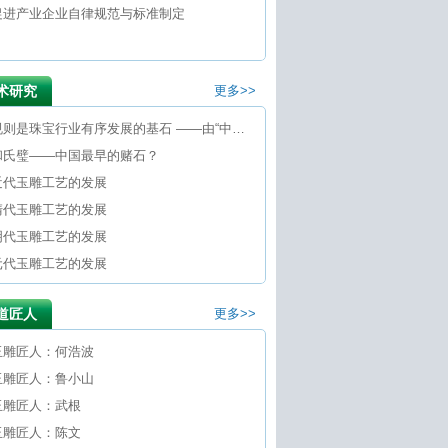
促进产业企业自律规范与标准制定
术研究
更多>>
规则是珠宝行业有序发展的基石 ——由“中国翡翠赌石第一案”引发的思考
和氏璧——中国最早的赌石？
近代玉雕工艺的发展
清代玉雕工艺的发展
明代玉雕工艺的发展
元代玉雕工艺的发展
道匠人
更多>>
玉雕匠人：何浩波
玉雕匠人：鲁小山
玉雕匠人：武根
玉雕匠人：陈文