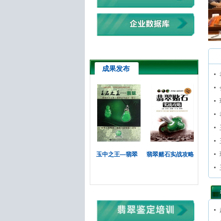
成果发布
玉中之王—翡翠
翡翠赌石实战攻略