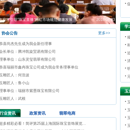
政府将引导“珠宝直播”网红市场规范健康发展
2018-04-23
学
协会公告
更多>>
恭喜尚杰先生成为我会新任理事
会长单位：腾冲凯旋贸易有限公司
理事单位：山东灵玺翡翠有限公司
​恭喜瑞丽市鑫冉珠宝公司成为我会常务理事单位
玉雕匠人：何浩波
玉雕匠人：鲁小山
理事单位：瑞丽市紫墨珠宝有限公司
玉
玉雕匠人：武根
行业资讯
政策资讯
翡翠电商
超多精彩必看！简评第25届上海国际珠宝首饰展览会的高级珠宝美货有什么？